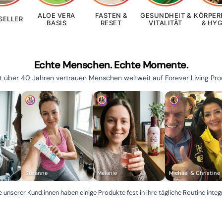
ALOE VERA
FASTEN &
GESUNDHEIT &
KÖRPER
SELLER
BASIS
RESET
VITALITÄT
& HY
Echte Menschen. Echte Momente.
it über 40 Jahren vertrauen Menschen weltweit auf Forever Living Pro
Susanne
Melanie
Michael & Christine
e unserer Kund:innen haben einige Produkte fest in ihre tägliche Routine integr