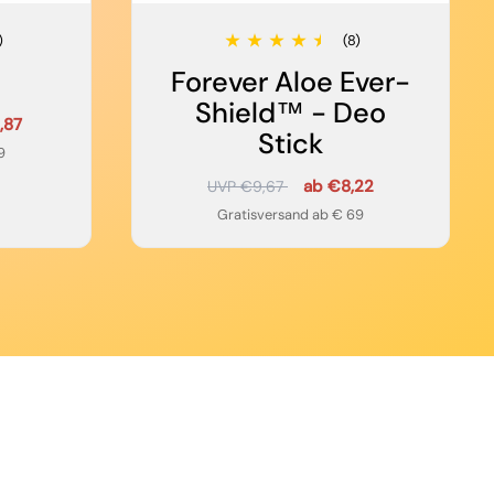
)
(8)
Forever Aloe Ever-
Shield™ - Deo
,87
Stick
9
ab €8,22
UVP €9,67
Gratisversand ab € 69