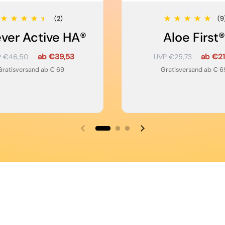
(2)
(9
ever Active HA®
Aloe First®
ab €39,53
ab €21
P €46,50
UVP €25,73
Gratisversand ab € 69
Gratisversand ab € 6
Vorherige Folie
Nächste Folie