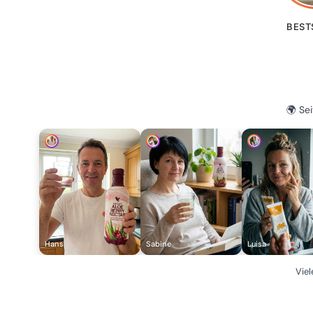
BEST
🌍 Se
Hans
Sabine
Luisa
Viel