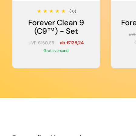
(16)
Forever Clean 9
For
(C9™) - Set
UV
ab €128,24
UVP €150,88
Gratisversand