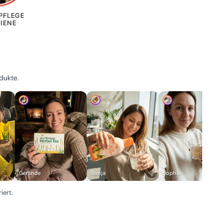
PFLEGE
GIENE
dukte.
Gerlinde
Sonja
Sophie
iert.